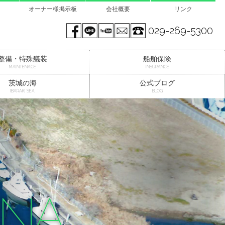
オーナー様掲示板
会社概要
リンク
Facebook page
LINE@
You tube
mail
029-269-5300
整備・特殊艤装
船舶保険
MAINTENACE
INSURANCE
茨城の海
公式ブログ
IBARAKI SEA
BLOG
INA