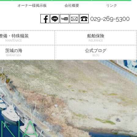
オーナー様掲示板
会社概要
リンク
Facebook page
LINE@
You tube
mail
029-269-5300
整備・特殊艤装
船舶保険
MAINTENACE
INSURANCE
茨城の海
公式ブログ
IBARAKI SEA
BLOG
INA