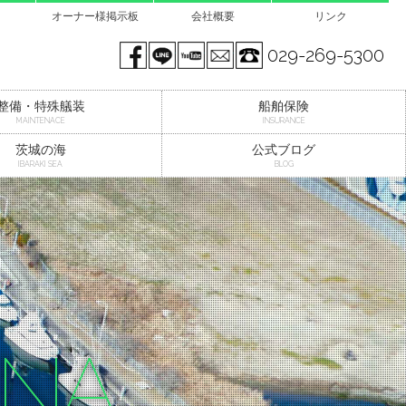
オーナー様掲示板
会社概要
リンク
Facebook page
LINE@
You tube
mail
029-269-5300
整備・特殊艤装
船舶保険
MAINTENACE
INSURANCE
茨城の海
公式ブログ
IBARAKI SEA
BLOG
INA