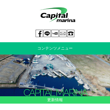
Facebook page
LINE@
You tube
mail
029-269-5300
コンテンツメニュー
中古艇情報
新艇情報
船のご売却
整備・特殊艤装
CAPITAL MARINA
船舶保険
マリーナ情報・料金表
更新情報
よくあるご質問
イベント情報