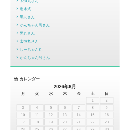
太恒丸さん
進水式
黒丸さん
かんちゃん号さん
黒丸さん
太恒丸さん
しーちゃん丸
かんちゃん号さん
カレンダー
2026年8月
月
火
水
木
金
土
日
1
2
3
4
5
6
7
8
9
10
11
12
13
14
15
16
17
18
19
20
21
22
23
24
25
26
27
28
29
30