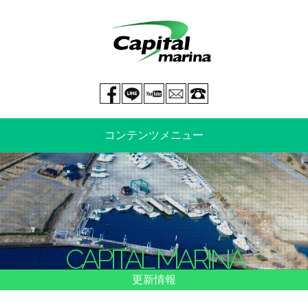
Facebook page
LINE@
You tube
mail
029-269-5300
コンテンツメニュー
中古艇情報
新艇情報
船のご売却
整備・特殊艤装
CAPITAL MARINA
船舶保険
マリーナ情報・料金表
更新情報
よくあるご質問
イベント情報