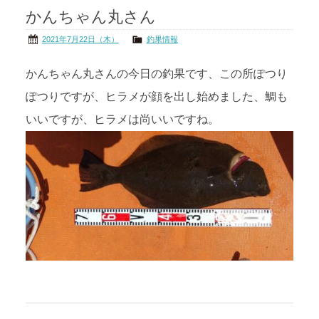
かんちゃん丸さん
茨城の海
公式ブログ
2021年7月22日（木）
釣果情報
アクセス
オーナー様掲示板
かんちゃん丸さんの今日の釣果です、この所ぽつり
ぽつりですが、ヒラメが顔を出し始めました、鯛も
会社概要
リンク
いいですが、ヒラメは尚いいですね。