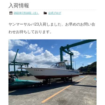
入荷情報
茨城の海
公式ブログ
2021年7月10日（土）
公式ブログ
アクセス
オーナー様掲示板
ヤンマーサルパ23入荷しました、お早めのお問い合
わせお待ちしております。
会社概要
リンク