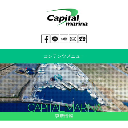
Facebook page
LINE@
You tube
mail
029-269-5300
コンテンツメニュー
中古艇情報
新艇情報
船のご売却
整備・特殊艤装
CAPITAL MARINA
船舶保険
マリーナ情報・料金表
更新情報
よくあるご質問
イベント情報