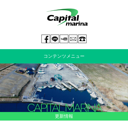
Facebook page
LINE@
You tube
mail
029-269-5300
コンテンツメニュー
中古艇情報
新艇情報
船のご売却
整備・特殊艤装
CAPITAL MARINA
船舶保険
マリーナ情報・料金表
更新情報
よくあるご質問
イベント情報