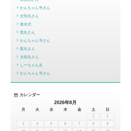
かんちゃん号さん
太恒丸さん
進水式
黒丸さん
かんちゃん号さん
黒丸さん
太恒丸さん
しーちゃん丸
かんちゃん号さん
カレンダー
2026年8月
月
火
水
木
金
土
日
1
2
3
4
5
6
7
8
9