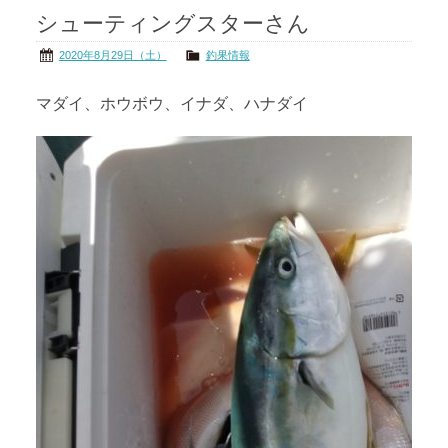
シューティングスターさん
茨城の海
公式ブログ
2020年8月29日（土）
釣果情報
アクセス
オーナー様掲示板
マダイ、ホウボウ、イナダ、ハナダイ
会社概要
リンク