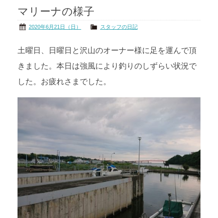
マリーナの様子
茨城の海
公式ブログ
2020年6月21日（日）
スタッフの日記
アクセス
オーナー様掲示板
土曜日、日曜日と沢山のオーナー様に足を運んで頂
きました。本日は強風により釣りのしずらい状況で
会社概要
リンク
した。お疲れさまでした。