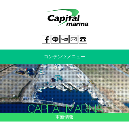
Facebook page
LINE@
You tube
mail
029-269-5300
コンテンツメニュー
中古艇情報
新艇情報
船のご売却
整備・特殊艤装
CAPITAL MARINA
船舶保険
マリーナ情報・料金表
更新情報
よくあるご質問
イベント情報