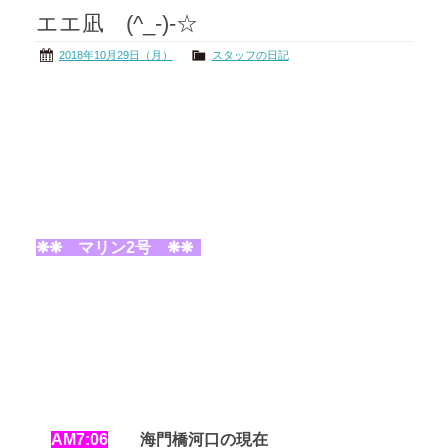
エエ凪 (^_-)-☆
茨城の海
公式ブログ
2018年10月29日（月）
スタッフの日記
アクセス
オーナー様掲示板
会社概要
リンク
❋❋ マリン2号 ❋❋
AM7
:06
海門橋河口の現在