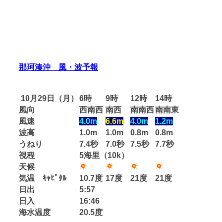
那珂湊沖 風・波予報
10月29日（月）
6時
9時
12時
14時
風向
西南西
南西
南南西
南南東
風速
4.0m
6.6m
4.0m
1.2m
波高
1.0m
1.0m
0.8m
0.8m
うねり
7.4秒
7.0秒
7.5秒
7.7秒
視程
5海里（10k）
天候
気温 ｷｬﾋﾟﾀﾙ
10.7度
17度
21度
21度
日出
5:57
日入
16:46
海水温度
20.5度