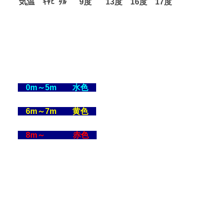
気温 ｷｬﾋﾟﾀﾙ
9度
13度
16度
17度
0m～5m 水色
6m～7m 黄色
8m～ 赤色