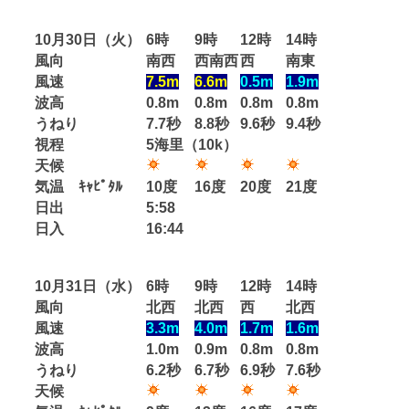
10月30日（火）
6時
9時
12時
14時
風向
南西
西南西
西
南東
風速
7.5m
6.6m
0.5m
1.9m
波高
0.8m
0.8m
0.8m
0.8m
うねり
7.7秒
8.8秒
9.6秒
9.4秒
視程
5海里（10k）
天候
気温 ｷｬﾋﾟﾀﾙ
10度
16度
20度
21度
日出
5:58
日入
16:44
10月31日（水）
6時
9時
12時
14時
風向
北西
北西
西
北西
風速
3.3m
4.0m
1.7m
1.6m
波高
1.0m
0.9m
0.8m
0.8m
うねり
6.2秒
6.7秒
6.9秒
7.6秒
天候