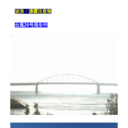
波浪・濃霧注意報
台風26号発生中