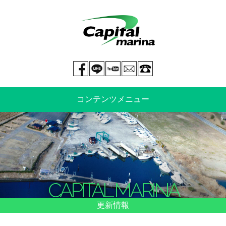
Facebook page
LINE@
You tube
mail
029-269-5300
コンテンツメニュー
中古艇情報
新艇情報
船のご売却
整備・特殊艤装
CAPITAL MARINA
船舶保険
マリーナ情報・料金表
更新情報
よくあるご質問
イベント情報