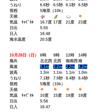
うねり
6.6秒
6.5秒
6.1秒
6.5秒
視程
5海里（10k）
天候
気温 ｷｬﾋﾟﾀﾙ
16.7度
17度
21度
23度
日出
5:55
日入
16:48
海水温度
20.5度
10月28日（日）
6時
9時
12時
14時
風向
北北西
北西
南南西
南
風速
5.1m
3.2m
2.2m
4.2m
波高
1.3m
1.1m
1.1m
1.0m
うねり
7.1秒
7.9秒
8.4秒
8.4秒
視程
5海里（10k）
天候
気温 ｷｬﾋﾟﾀﾙ
10度
15度
19度
19度
日出
5:56
日入
16:47