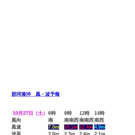
那珂湊沖 風・波予報
10月27日（土）
6時
9時
12時
14時
風向
南
南南西
南南西
南西
風速
7.0m
10.1m
12.4m
4.9m
波高
2.0m
2.3m
2.4m
2.1m