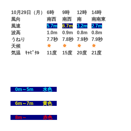
10月29日（月）
6時
9時
12時
14時
風向
南西
南西
南
南南東
風速
5.7m
6.7m
3.2m
2.7m
波高
1.0m
0.9m
0.8m
0.8m
うねり
7.7秒
7.8秒
7.9秒
7.9秒
天候
気温 ｷｬﾋﾟﾀﾙ
11度
15度
20度
21度
0m～5m 水色
6m～7m 黄色
8m～ 赤色