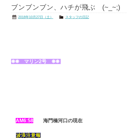
ブンブンブン、ハチが飛ぶ (~_~;)
茨城の海
公式ブログ
2018年10月27日（土）
スタッフの日記
アクセス
オーナー様掲示板
会社概要
リンク
❋❋ マリン2号 ❋❋
AM6
:58
海門橋河口の現在
波浪注意報