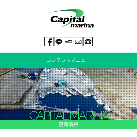
Facebook page
LINE@
You tube
mail
029-269-5300
コンテンツメニュー
中古艇情報
新艇情報
船のご売却
整備・特殊艤装
CAPITAL MARINA
船舶保険
マリーナ情報・料金表
更新情報
よくあるご質問
イベント情報