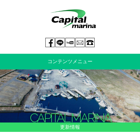
Facebook page
LINE@
You tube
mail
029-269-5300
コンテンツメニュー
中古艇情報
新艇情報
船のご売却
整備・特殊艤装
CAPITAL MARINA
船舶保険
マリーナ情報・料金表
更新情報
よくあるご質問
イベント情報