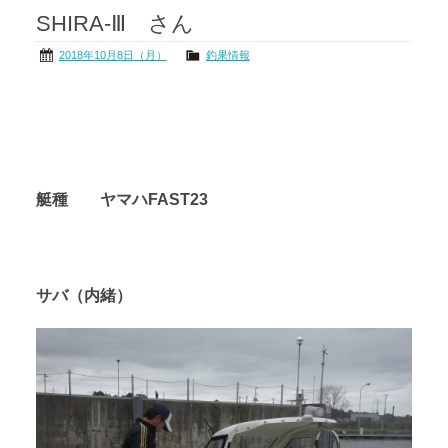
SHIRA-Ⅲ さん
茨城の海
公式ブログ
2018年10月8日（月）
釣果情報
アクセス
オーナー様掲示板
会社概要
リンク
艇種 ヤマハFAST23
サバ（内緒）