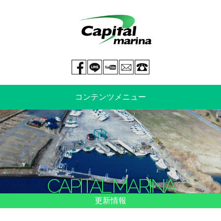
Facebook page
LINE@
You tube
mail
029-269-5300
コンテンツメニュー
中古艇情報
新艇情報
船のご売却
整備・特殊艤装
CAPITAL MARINA
船舶保険
マリーナ情報・料金表
更新情報
よくあるご質問
イベント情報