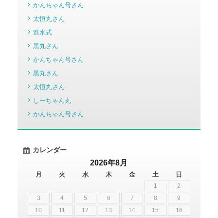
かんちゃん号さん
太恒丸さん
進水式
黒丸さん
かんちゃん号さん
黒丸さん
太恒丸さん
しーちゃん丸
かんちゃん号さん
カレンダー
2026年8月
月
火
水
木
金
土
日
1
2
3
4
5
6
7
8
9
10
11
12
13
14
15
16