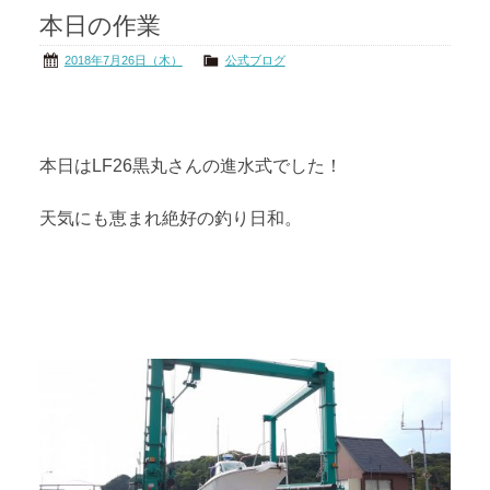
本日の作業
茨城の海
公式ブログ
2018年7月26日（木）
公式ブログ
アクセス
オーナー様掲示板
会社概要
リンク
本日はLF26黒丸さんの進水式でした！
天気にも恵まれ絶好の釣り日和。