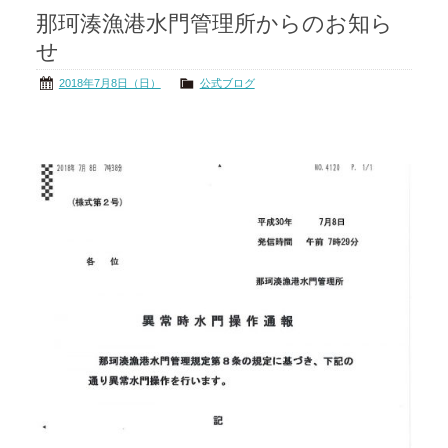
那珂湊漁港水門管理所からのお知ら
茨城の海
公式ブログ
せ
アクセス
オーナー様掲示板
2018年7月8日（日）
公式ブログ
会社概要
リンク