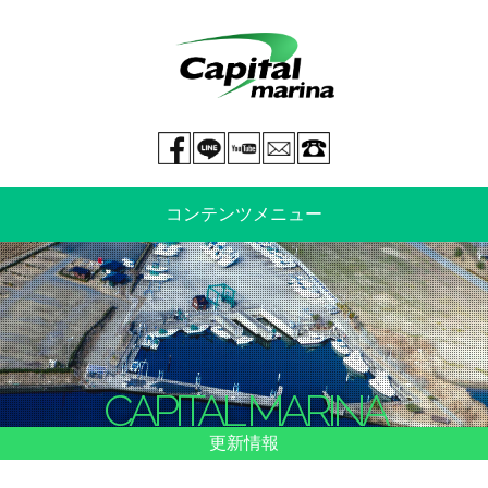
Facebook page
LINE@
You tube
mail
029-269-5300
コンテンツメニュー
中古艇情報
新艇情報
船のご売却
整備・特殊艤装
CAPITAL MARINA
船舶保険
マリーナ情報・料金表
更新情報
よくあるご質問
イベント情報